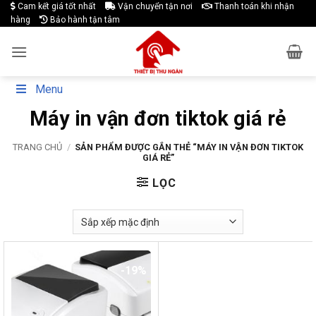
Skip
Cam kết giá tốt nhất
Vận chuyển tận nơi
Thanh toán khi nhận
hàng
Bảo hành tận tâm
to
content
Menu
Máy in vận đơn tiktok giá rẻ
TRANG CHỦ
/
SẢN PHẨM ĐƯỢC GẮN THẺ “MÁY IN VẬN ĐƠN TIKTOK
GIÁ RẺ”
LỌC
-19%