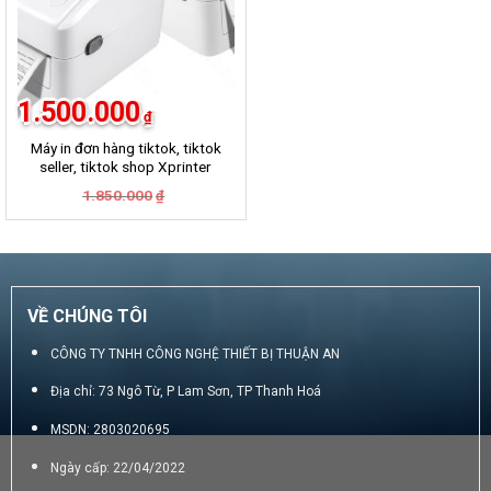
1.500.000
₫
Máy in đơn hàng tiktok, tiktok
seller, tiktok shop Xprinter
420B
Giá
Giá
1.850.000
₫
gốc
hiện
là:
tại
1.850.000₫.
là:
1.500.000₫.
VỀ CHÚNG TÔI
CÔNG TY TNHH CÔNG NGHỆ THIẾT BỊ THUẬN AN
Địa chỉ: 73 Ngô Từ, P Lam Sơn, TP Thanh Hoá
MSDN: 2803020695
Ngày cấp: 22/04/2022