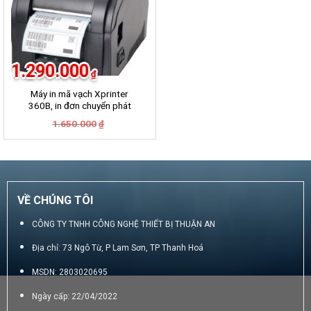
1.290.000
₫
Máy in mã vạch Xprinter
360B, in đơn chuyển phát
GHN, GHTK, Viettel Post,
Giá
Giá
1.650.000
₫
VNpost, Best, J&T
gốc
hiện
là:
tại
1.650.000₫.
là:
1.290.000₫.
VỀ CHÚNG TÔI
CÔNG TY TNHH CÔNG NGHỆ THIẾT BỊ THUẬN AN
Địa chỉ: 73 Ngô Từ, P Lam Sơn, TP Thanh Hoá
MSDN: 2803020695
Ngày cấp: 22/04/2022