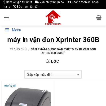
Skip
Cam kết giá tốt nhất
Vận chuyển tận nơi
Thanh toán khi nhận
hàng
Bảo hành tận tâm
to
content
Menu
máy in vận đơn Xprinter 360B
TRANG CHỦ
/
SẢN PHẨM ĐƯỢC GẮN THẺ “MÁY IN VẬN ĐƠN
XPRINTER 360B”
LỌC
-22%