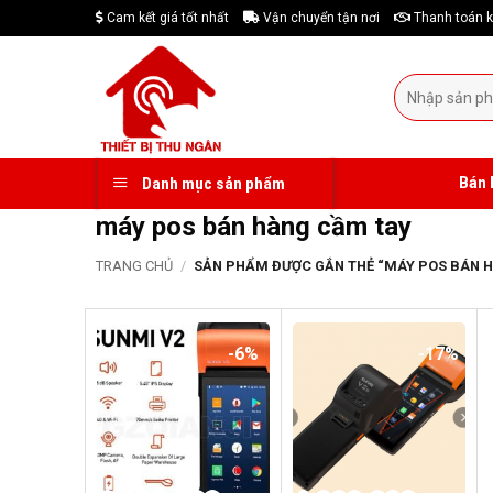
Skip
Cam kết giá tốt nhất
Vận chuyển tận nơi
Thanh toán k
to
content
Tìm
kiếm:
Bán 
Danh mục sản phẩm
máy pos bán hàng cầm tay
TRANG CHỦ
/
SẢN PHẨM ĐƯỢC GẮN THẺ “MÁY POS BÁN H
-6%
-17%