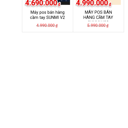
4.690.000
4.990.000
₫
₫
Máy pos bán hàng
MÁY POS BÁN
cầm tay SUNMI V2
HÀNG CẦM TAY
SUNMI V2S
Giá
Giá
Giá
Giá
4.990.000
5.990.000
₫
₫
gốc
hiện
gốc
hiện
là:
tại
là:
tại
4.990.000₫.
là:
5.990.000
là:
4.690.000₫.
4.990.000