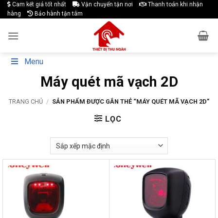
Skip
Cam kết giá tốt nhất
Vận chuyển tận nơi
Thanh toán khi nhận
hàng
Bảo hành tận tâm
to
content
Menu
Máy quét mã vạch 2D
TRANG CHỦ
/
SẢN PHẨM ĐƯỢC GẮN THẺ “MÁY QUÉT MÃ VẠCH 2D”
LỌC
-23%
-20%