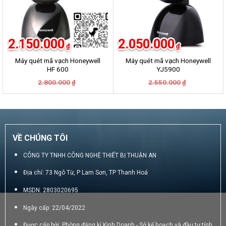
2.150.000
2.050.000
₫
₫
Máy quét mã vạch Honeywell
Máy quét mã vạch Honeywell
HF 600
YJ5900
Giá
Giá
Giá
Giá
2.800.000
2.550.000
₫
₫
gốc
hiện
gốc
hiện
là:
tại
là:
tại
2.800.000₫.
là:
2.550.000₫.
là:
2.150.000₫.
2.050.000₫.
VỀ CHÚNG TÔI
CÔNG TY TNHH CÔNG NGHỆ THIẾT BỊ THUẬN AN
Địa chỉ: 73 Ngô Từ, P Lam Sơn, TP Thanh Hoá
MSDN: 2803020695
Ngày cấp: 22/04/2022
Được cấp bởi: Phòng đăng kí Kinh Doanh - Sở kế hoạch và đầu tư tỉnh