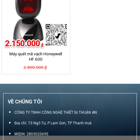
2.150.000
₫
Máy quét mã vạch Honeywell
HF 600
Giá
Giá
2.800.000
₫
gốc
hiện
là:
tại
2.800.000₫.
là:
2.150.000₫.
VỀ CHÚNG TÔI
CÔNG TY TNHH CÔNG NGHỆ THIẾT BỊ THUẬN AN
Địa chỉ: 73 Ngô Từ, P Lam Sơn, TP Thanh Hoá
MSDN: 2803020695