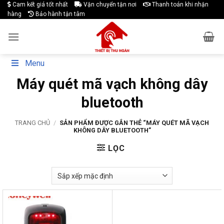
Skip
Cam kết giá tốt nhất
Vận chuyển tận nơi
Thanh toán khi nhận
hàng
Bảo hành tận tâm
to
content
Menu
Máy quét mã vạch không dây
bluetooth
TRANG CHỦ
/
SẢN PHẨM ĐƯỢC GẮN THẺ “MÁY QUÉT MÃ VẠCH
KHÔNG DÂY BLUETOOTH”
LỌC
-23%