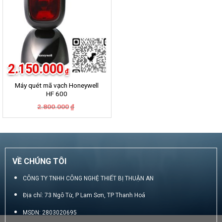
2.150.000
₫
Máy quét mã vạch Honeywell
HF 600
Giá
Giá
2.800.000
₫
gốc
hiện
là:
tại
2.800.000₫.
là:
2.150.000₫.
VỀ CHÚNG TÔI
CÔNG TY TNHH CÔNG NGHỆ THIẾT BỊ THUẬN AN
Địa chỉ: 73 Ngô Từ, P Lam Sơn, TP Thanh Hoá
MSDN: 2803020695