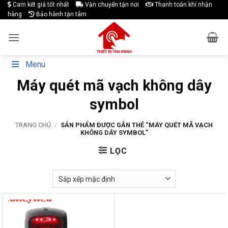
Skip
Cam kết giá tốt nhất
Vận chuyển tận nơi
Thanh toán khi nhận
hàng
Bảo hành tận tâm
to
content
Menu
Máy quét mã vạch không dây
symbol
TRANG CHỦ
/
SẢN PHẨM ĐƯỢC GẮN THẺ “MÁY QUÉT MÃ VẠCH
KHÔNG DÂY SYMBOL”
LỌC
-23%