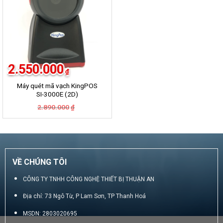
2.550.000
₫
Máy quét mã vạch KingPOS
SI-3000E (2D)
Giá
Giá
2.890.000
₫
gốc
hiện
là:
tại
2.890.000₫.
là:
2.550.000₫.
VỀ CHÚNG TÔI
CÔNG TY TNHH CÔNG NGHỆ THIẾT BỊ THUẬN AN
Địa chỉ: 73 Ngô Từ, P Lam Sơn, TP Thanh Hoá
MSDN: 2803020695