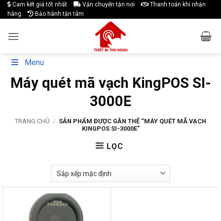
Skip
Cam kết giá tốt nhất
Vận chuyển tận nơi
Thanh toán khi nhận
hàng
Bảo hành tận tâm
to
content
Menu
Máy quét mã vạch KingPOS SI-
3000E
TRANG CHỦ
/
SẢN PHẨM ĐƯỢC GẮN THẺ “MÁY QUÉT MÃ VẠCH
KINGPOS SI-3000E”
LỌC
-12%