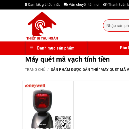
Skip
Cam kết giá tốt nhất
Vận chuyển tận nơi
Thanh toán k
to
content
Tìm
kiếm:
Bán 
Danh mục sản phẩm
Máy quét mã vạch tính tiền
TRANG CHỦ
/
SẢN PHẨM ĐƯỢC GẮN THẺ “MÁY QUÉT MÃ VẠ
-23%