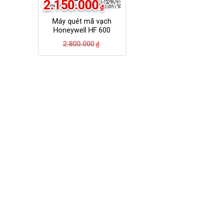
2.150.000
₫
Máy quét mã vạch
Honeywell HF 600
Giá
Giá
2.800.000
₫
gốc
hiện
là:
tại
2.800.000₫.
là:
2.150.000₫.