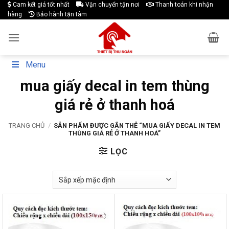
Skip
Cam kết giá tốt nhất
Vận chuyển tận nơi
Thanh toán khi nhận
hàng
Bảo hành tận tâm
to
content
Menu
mua giấy decal in tem thùng
giá rẻ ở thanh hoá
TRANG CHỦ
/
SẢN PHẨM ĐƯỢC GẮN THẺ “MUA GIẤY DECAL IN TEM
THÙNG GIÁ RẺ Ở THANH HOÁ”
LỌC
-17%
-17%