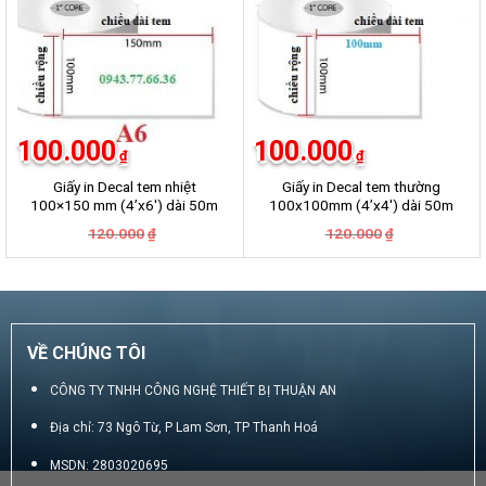
100.000
100.000
₫
₫
Giấy in Decal tem nhiệt
Giấy in Decal tem thường
100×150 mm (4’x6′) dài 50m
100x100mm (4’x4′) dài 50m
Giá
Giá
Giá
Giá
120.000
120.000
₫
₫
gốc
hiện
gốc
hiện
là:
tại
là:
tại
120.000₫.
là:
120.000₫.
là:
100.000₫.
100.000₫.
VỀ CHÚNG TÔI
CÔNG TY TNHH CÔNG NGHỆ THIẾT BỊ THUẬN AN
Địa chỉ: 73 Ngô Từ, P Lam Sơn, TP Thanh Hoá
MSDN: 2803020695