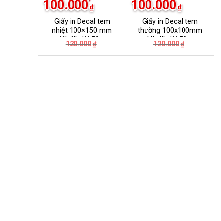
100.000
100.000
₫
₫
Giấy in Decal tem
Giấy in Decal tem
nhiệt 100×150 mm
thường 100x100mm
(4’x6′) dài 50m
(4’x4′) dài 50m
Giá
Giá
Giá
Giá
120.000
120.000
₫
₫
gốc
hiện
gốc
hiện
là:
tại
là:
tại
120.000₫.
là:
120.000₫.
là:
100.000₫.
100.000₫.