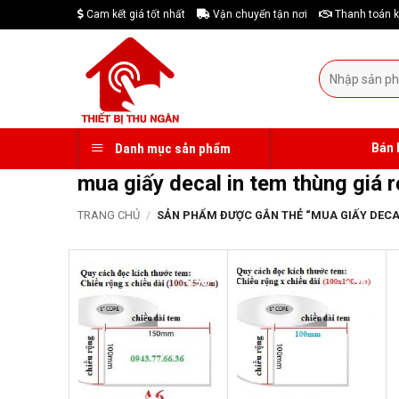
Skip
Cam kết giá tốt nhất
Vận chuyển tận nơi
Thanh toán k
to
content
Tìm
kiếm:
Bán 
Danh mục sản phẩm
mua giấy decal in tem thùng giá r
TRANG CHỦ
/
SẢN PHẨM ĐƯỢC GẮN THẺ “MUA GIẤY DECAL
-17%
-17%