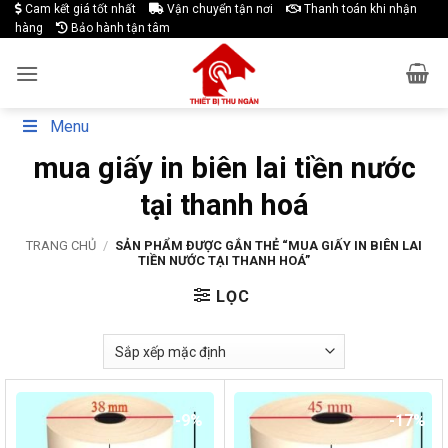
Skip
Cam kết giá tốt nhất
Vận chuyển tận nơi
Thanh toán khi nhận
hàng
Bảo hành tận tâm
to
content
Menu
mua giấy in biên lai tiền nước
tại thanh hoá
TRANG CHỦ
/
SẢN PHẨM ĐƯỢC GẮN THẺ “MUA GIẤY IN BIÊN LAI
TIỀN NƯỚC TẠI THANH HOÁ”
LỌC
-9%
-17%