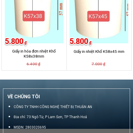
5.800
5.800
₫
₫
Giấy in hóa đơn nhiệt Khổ
Giấy in nhiệt Khổ K58x45 mm
K58x38mm
Giá
Giá
Giá
Giá
6.400
7.000
₫
₫
gốc
hiện
gốc
hiện
là:
tại
là:
tại
6.400₫.
là:
7.000₫.
là:
5.800₫.
5.800₫.
VỀ CHÚNG TÔI
CÔNG TY TNHH CÔNG NGHỆ THIẾT BỊ THUẬN AN
Địa chỉ: 73 Ngô Từ, P Lam Sơn, TP Thanh Hoá
MSDN: 2803020695