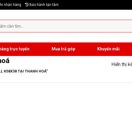
hi nhận hàng
Bảo hành tận tâm
hàng trực tuyến
Mua trả góp
Khuyến mãi
 hoá
Hiển thị k
L K58X38 TẠI THANH HOÁ”