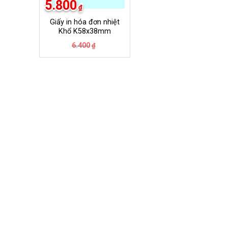
5.800
₫
Giấy in hóa đơn nhiệt
Khổ K58x38mm
Giá
Giá
6.400
₫
gốc
hiện
là:
tại
6.400₫.
là:
5.800₫.