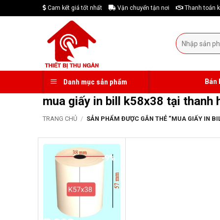
Skip
Cam kết giá tốt nhất
Vận chuyển tận nơi
Thanh toán k
to
content
Tìm
kiếm:
Bán 
Danh mục sản phẩm
mua giấy in bill k58x38 tại thanh
TRANG CHỦ
/
SẢN PHẨM ĐƯỢC GẮN THẺ “MUA GIẤY IN BIL
-9%