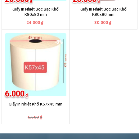
₫
₫
Giấy In Nhiệt Bọc Bạc Khổ
Giấy In Nhiệt Bọc Bạc Khổ
K80x80 mm
K80x80 mm
Giá
Giá
Giá
Giá
24.000
30.000
₫
₫
gốc
hiện
gốc
hiện
là:
tại
là:
tại
24.000₫.
là:
30.000₫.
là:
20.000₫.
26.000₫.
-8%
6.000
₫
Giấy In Nhiệt Khổ K57x45 mm
Giá
Giá
6.500
₫
gốc
hiện
là:
tại
6.500₫.
là:
6.000₫.