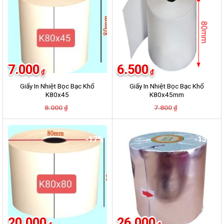
7.000
6.500
₫
₫
Giấy In Nhiệt Bọc Bạc Khổ
Giấy In Nhiệt Bọc Bạc Khổ
K80x45
K80x45mm
Giá
Giá
Giá
Giá
8.000
7.800
₫
₫
gốc
hiện
gốc
hiện
là:
tại
là:
tại
8.000₫.
là:
7.800₫.
là:
7.000₫.
6.500₫.
-17%
-13%
20.000
26.000