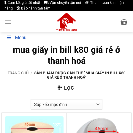
Skip
Cam kết giá tốt nhất
Vận chuyển tận nơi
Thanh toán khi nhận
hàng
Bảo hành tận tâm
to
content
Menu
mua giấy in bill k80 giá rẻ ở
thanh hoá
TRANG CHỦ
/
SẢN PHẨM ĐƯỢC GẮN THẺ “MUA GIẤY IN BILL K80
GIÁ RẺ Ở THANH HOÁ”
LỌC
-13%
-17%