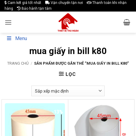
Skip
Cam kết giá tốt nhất
Vận chuyển tận nơi
Thanh toán khi nhận
hàng
Bảo hành tận tâm
to
content
Menu
mua giấy in bill k80
TRANG CHỦ
/
SẢN PHẨM ĐƯỢC GẮN THẺ “MUA GIẤY IN BILL K80”
LỌC
-13%
-17%