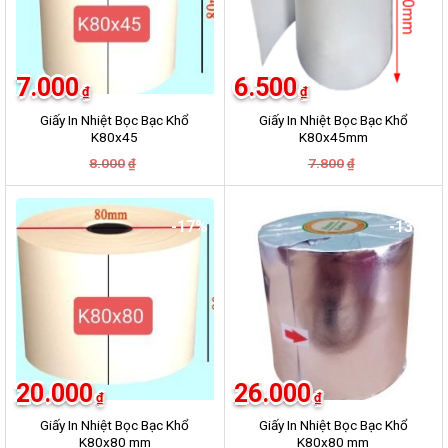
7.000
6.500
₫
₫
Giấy In Nhiệt Bọc Bạc Khổ
Giấy In Nhiệt Bọc Bạc Khổ
K80x45
K80x45mm
Giá
Giá
Giá
Giá
8.000
7.800
₫
₫
gốc
hiện
gốc
hiện
là:
tại
là:
tại
8.000₫.
là:
7.800₫.
là:
7.000₫.
6.500₫.
-17%
-13%
20.000
26.000
₫
₫
Giấy In Nhiệt Bọc Bạc Khổ
Giấy In Nhiệt Bọc Bạc Khổ
K80x80 mm
K80x80 mm