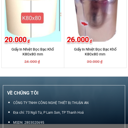
20.000
26.000
₫
₫
Giấy In Nhiệt Bọc Bạc Khổ
Giấy In Nhiệt Bọc Bạc Khổ
K80x80 mm
K80x80 mm
Giá
Giá
Giá
Giá
24.000
30.000
₫
₫
gốc
hiện
gốc
hiện
là:
tại
là:
tại
24.000₫.
là:
30.000₫.
là:
20.000₫.
26.000₫.
VỀ CHÚNG TÔI
CÔNG TY TNHH CÔNG NGHỆ THIẾT BỊ THUẬN AN
Địa chỉ: 73 Ngô Từ, P Lam Sơn, TP Thanh Hoá
MSDN: 2803020695