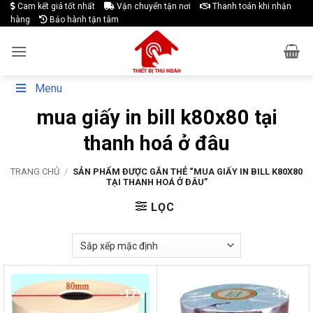
Skip
Cam kết giá tốt nhất
Vận chuyển tận nơi
Thanh toán khi nhận
hàng
Bảo hành tận tâm
to
content
Menu
mua giấy in bill k80x80 tại
thanh hoá ở đâu
TRANG CHỦ
/
SẢN PHẨM ĐƯỢC GẮN THẺ “MUA GIẤY IN BILL K80X80
TẠI THANH HOÁ Ở ĐÂU”
LỌC
-17%
-13%