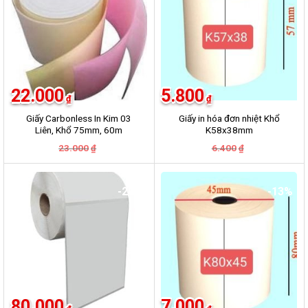
22.000
5.800
₫
₫
Giấy Carbonless In Kim 03
Giấy in hóa đơn nhiệt Khổ
Liên, Khổ 75mm, 60m
K58x38mm
Giá
Giá
Giá
Giá
23.000
6.400
₫
₫
gốc
hiện
gốc
hiện
là:
tại
là:
tại
23.000₫.
là:
6.400₫.
là:
22.000₫.
5.800₫.
-20%
-13%
80.000
7.000