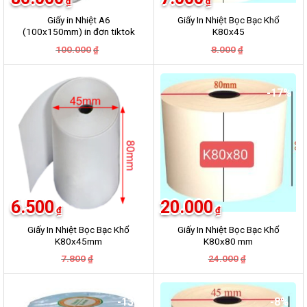
₫
₫
Giấy in Nhiệt A6
Giấy In Nhiệt Bọc Bạc Khổ
(100x150mm) in đơn tiktok
K80x45
ShopPee Lazada …….
Giá
Giá
Giá
Giá
100.000
8.000
₫
₫
gốc
hiện
gốc
hiện
là:
tại
là:
tại
100.000₫.
là:
8.000₫.
là:
80.000₫.
7.000₫.
-17%
-17%
6.500
20.000
₫
₫
Giấy In Nhiệt Bọc Bạc Khổ
Giấy In Nhiệt Bọc Bạc Khổ
K80x45mm
K80x80 mm
Giá
Giá
Giá
Giá
7.800
24.000
₫
₫
gốc
hiện
gốc
hiện
là:
tại
là:
tại
7.800₫.
là:
24.000₫.
là:
6.500₫.
20.000₫.
-13%
-8%