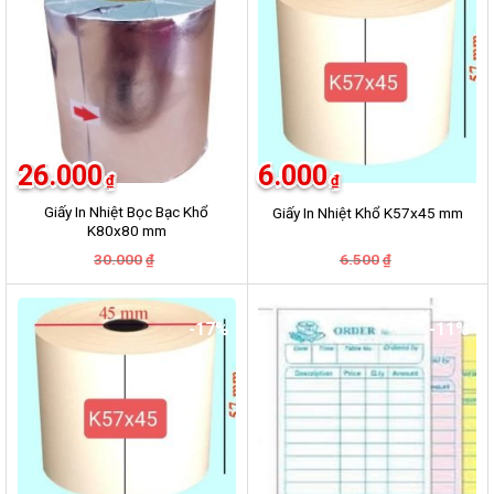
26.000
6.000
₫
₫
Giấy In Nhiệt Bọc Bạc Khổ
Giấy In Nhiệt Khổ K57x45 mm
K80x80 mm
Giá
Giá
Giá
Giá
30.000
6.500
₫
₫
gốc
hiện
gốc
hiện
là:
tại
là:
tại
30.000₫.
là:
6.500₫.
là:
26.000₫.
6.000₫.
-17%
-11%