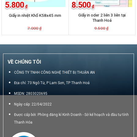
5.800
8.500
₫
₫
Giấy in oder 2 liên 3 liên tại
Giấy in nhiệt Khổ K58x45 mm
Thanh Hoá
Giá
Giá
Giá
Giá
7.000
9.500
₫
₫
gốc
hiện
gốc
hiện
là:
tại
là:
tại
7.000₫.
là:
9.500₫.
là:
5.800₫.
8.500₫.
VỀ CHÚNG TÔI
CÔNG TY TNHH CÔNG NGHỆ THIẾT BỊ THUẬN AN
Địa chỉ: 73 Ngô Từ, P Lam Sơn, TP Thanh Hoá
MSDN: 2803020695
Ngày cấp: 22/04/2022
Được cấp bởi: Phòng đăng kí Kinh Doanh - Sở kế hoạch và đầu tư tỉnh
Thanh Hóa