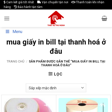
Skip
Cam kết giá tốt nhất
Vận chuyển tận nơi
Thanh toán khi nhận
hàng
Bảo hành tận tâm
to
content
Menu
mua giấy in bill tại thanh hoá ở
đâu
TRANG CHỦ
/
SẢN PHẨM ĐƯỢC GẮN THẺ “MUA GIẤY IN BILL TẠI
THANH HOÁ Ở ĐÂU”
LỌC
-4%
-9%