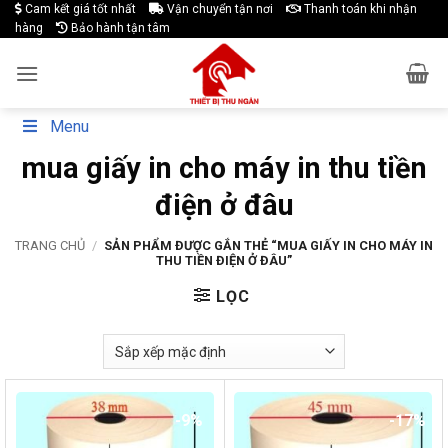
Skip
Cam kết giá tốt nhất
Vận chuyển tận nơi
Thanh toán khi nhận
hàng
Bảo hành tận tâm
to
content
Menu
mua giấy in cho máy in thu tiền
điện ở đâu
TRANG CHỦ
/
SẢN PHẨM ĐƯỢC GẮN THẺ “MUA GIẤY IN CHO MÁY IN
THU TIỀN ĐIỆN Ở ĐÂU”
LỌC
-9%
-17%