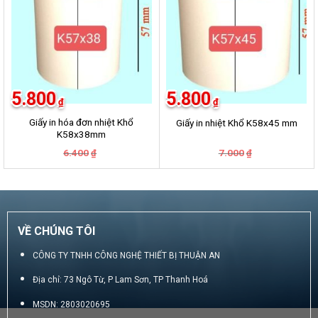
5.800
5.800
₫
₫
Giấy in hóa đơn nhiệt Khổ
Giấy in nhiệt Khổ K58x45 mm
K58x38mm
Giá
Giá
Giá
Giá
6.400
7.000
₫
₫
gốc
hiện
gốc
hiện
là:
tại
là:
tại
6.400₫.
là:
7.000₫.
là:
5.800₫.
5.800₫.
VỀ CHÚNG TÔI
CÔNG TY TNHH CÔNG NGHỆ THIẾT BỊ THUẬN AN
Địa chỉ: 73 Ngô Từ, P Lam Sơn, TP Thanh Hoá
MSDN: 2803020695