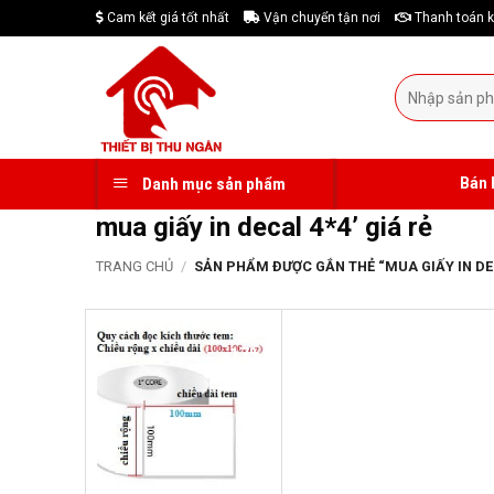
Skip
Cam kết giá tốt nhất
Vận chuyển tận nơi
Thanh toán k
to
content
Tìm
kiếm:
Bán 
Danh mục sản phẩm
mua giấy in decal 4*4’ giá rẻ
TRANG CHỦ
/
SẢN PHẨM ĐƯỢC GẮN THẺ “MUA GIẤY IN DECA
-17%