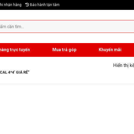
hi nhận hàng
Bảo hành tận tâm
hàng trực tuyến
Mua trả góp
Khuyến mãi
Hiển thị k
L 4*4’ GIÁ RẺ”