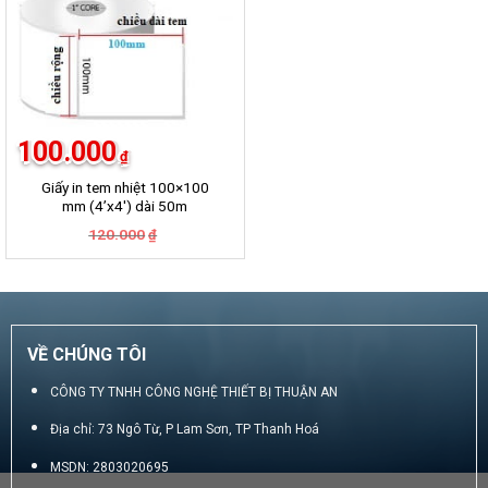
100.000
₫
Giấy in tem nhiệt 100×100
mm (4’x4′) dài 50m
Giá
Giá
120.000
₫
gốc
hiện
là:
tại
120.000₫.
là:
100.000₫.
VỀ CHÚNG TÔI
CÔNG TY TNHH CÔNG NGHỆ THIẾT BỊ THUẬN AN
Địa chỉ: 73 Ngô Từ, P Lam Sơn, TP Thanh Hoá
MSDN: 2803020695