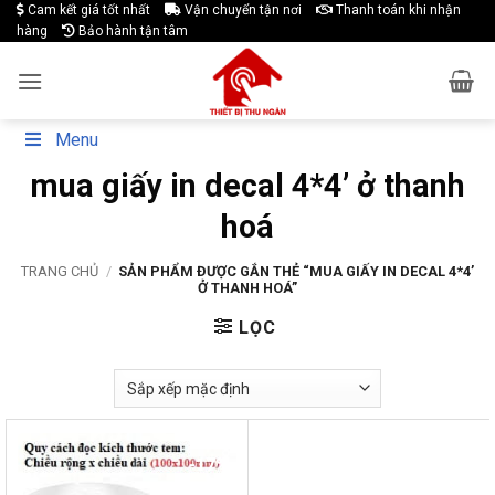
Skip
Cam kết giá tốt nhất
Vận chuyển tận nơi
Thanh toán khi nhận
hàng
Bảo hành tận tâm
to
content
Menu
mua giấy in decal 4*4’ ở thanh
hoá
TRANG CHỦ
/
SẢN PHẨM ĐƯỢC GẮN THẺ “MUA GIẤY IN DECAL 4*4’
Ở THANH HOÁ”
LỌC
-17%