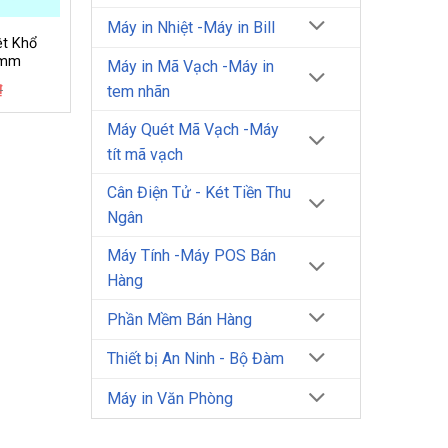
Máy in Nhiệt -Máy in Bill
ệt Khổ
 mm
Máy in Mã Vạch -Máy in
Giá
Giá
₫
tem nhãn
gốc
hiện
là:
tại
Máy Quét Mã Vạch -Máy
6.500₫.
là:
6.000₫.
tít mã vạch
Cân Điện Tử - Két Tiền Thu
Ngân
Máy Tính -Máy POS Bán
Hàng
Phần Mềm Bán Hàng
Thiết bị An Ninh - Bộ Đàm
Máy in Văn Phòng