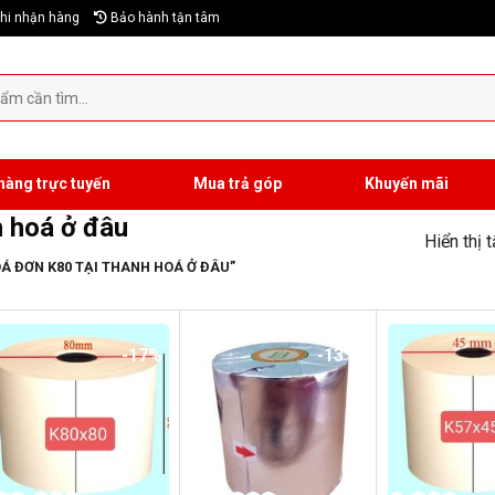
hi nhận hàng
Bảo hành tận tâm
hàng trực tuyến
Mua trả góp
Khuyến mãi
h hoá ở đâu
Hiển thị 
Á ĐƠN K80 TẠI THANH HOÁ Ở ĐÂU”
-17%
-13%