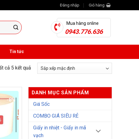
Đăng nhập
Giỏ hàng
Mua hàng online
0943.776.636
Tin tức
tất cả 5 kết quả
DANH MỤC SẢN PHẨM
-8%
Giá Sốc
COMBO GIÁ SIÊU RẺ
Giấy in nhiệt - Giấy in mã
vạch