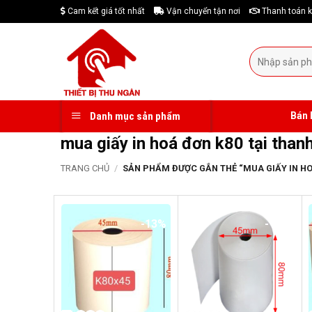
Skip
Cam kết giá tốt nhất
Vận chuyển tận nơi
Thanh toán k
to
content
Tìm
kiếm:
Bán 
Danh mục sản phẩm
mua giấy in hoá đơn k80 tại than
TRANG CHỦ
/
SẢN PHẨM ĐƯỢC GẮN THẺ “MUA GIẤY IN HO
-13%
-17%