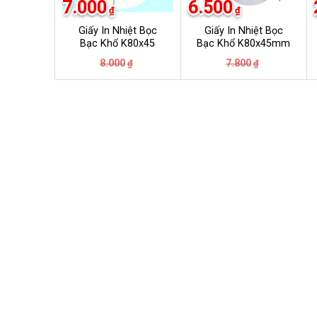
7.000
6.500
₫
₫
Giấy In Nhiệt Bọc
Giấy In Nhiệt Bọc
Bạc Khổ K80x45
Bạc Khổ K80x45mm
Giá
Giá
Giá
Giá
8.000
7.800
₫
₫
gốc
hiện
gốc
hiện
là:
tại
là:
tại
8.000₫.
là:
7.800₫.
là:
7.000₫.
6.500₫.