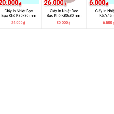
20.000
26.000
6.000
₫
₫
₫
Giấy In Nhiệt Bọc
Giấy In Nhiệt Bọc
Giấy In Nhi
Bạc Khổ K80x80 mm
Bạc Khổ K80x80 mm
K57x45
Giá
Giá
Giá
Giá
24.000
30.000
6.500
₫
₫
gốc
hiện
gốc
hiện
là:
tại
là:
tại
24.000₫.
là:
30.000₫.
là:
20.000₫.
26.000₫.