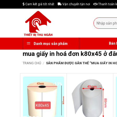
Skip
Cam kết giá tốt nhất
Vận chuyển tận nơi
Thanh toán k
to
content
Tìm
kiếm:
Bán 
Danh mục sản phẩm
mua giấy in hoá đơn k80x45 ở đâ
TRANG CHỦ
/
SẢN PHẨM ĐƯỢC GẮN THẺ “MUA GIẤY IN HO
-13%
-17%