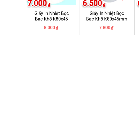
7.000
6.500
₫
₫
Giấy In Nhiệt Bọc
Giấy In Nhiệt Bọc
Bạc Khổ K80x45
Bạc Khổ K80x45mm
Giá
Giá
Giá
Giá
8.000
7.800
₫
₫
gốc
hiện
gốc
hiện
là:
tại
là:
tại
8.000₫.
là:
7.800₫.
là:
7.000₫.
6.500₫.