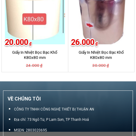
20.000
26.000
₫
₫
Giấy In Nhiệt Bọc Bạc Khổ
Giấy In Nhiệt Bọc Bạc Khổ
K80x80 mm
K80x80 mm
Giá
Giá
Giá
Giá
24.000
30.000
₫
₫
gốc
hiện
gốc
hiện
là:
tại
là:
tại
24.000₫.
là:
30.000₫.
là:
20.000₫.
26.000₫.
VỀ CHÚNG TÔI
CÔNG TY TNHH CÔNG NGHỆ THIẾT BỊ THUẬN AN
Địa chỉ: 73 Ngô Từ, P Lam Sơn, TP Thanh Hoá
MSDN: 2803020695