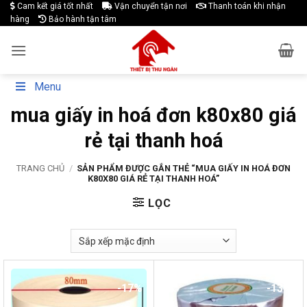
Skip
Cam kết giá tốt nhất
Vận chuyển tận nơi
Thanh toán khi nhận
hàng
Bảo hành tận tâm
to
content
Menu
mua giấy in hoá đơn k80x80 giá
rẻ tại thanh hoá
TRANG CHỦ
/
SẢN PHẨM ĐƯỢC GẮN THẺ “MUA GIẤY IN HOÁ ĐƠN
K80X80 GIÁ RẺ TẠI THANH HOÁ”
LỌC
-17%
-13%