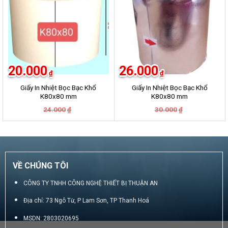
20.000
26.000
₫
₫
Giấy In Nhiệt Bọc Bạc Khổ
Giấy In Nhiệt Bọc Bạc Khổ
K80x80 mm
K80x80 mm
Giá
Giá
Giá
Giá
24.000
30.000
₫
₫
gốc
hiện
gốc
hiện
là:
tại
là:
tại
24.000₫.
là:
30.000₫.
là:
20.000₫.
26.000₫.
VỀ CHÚNG TÔI
CÔNG TY TNHH CÔNG NGHỆ THIẾT BỊ THUẬN AN
Địa chỉ: 73 Ngô Từ, P Lam Sơn, TP Thanh Hoá
MSDN: 2803020695