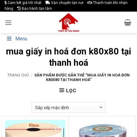
Skip
Cam kết giá tốt nhất
Vận chuyển tận nơi
Thanh toán khi nhận
hàng
Bảo hành tận tâm
to
content
Menu
mua giấy in hoá đơn k80x80 tại
thanh hoá
TRANG CHỦ
/
SẢN PHẨM ĐƯỢC GẮN THẺ “MUA GIẤY IN HOÁ ĐƠN
K80X80 TẠI THANH HOÁ”
LỌC
-17%
-13%