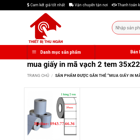
Skip
Cam kết giá tốt nhất
Vận chuyển tận nơi
Thanh toán k
to
content
Tìm
kiếm:
Bán 
Danh mục sản phẩm
mua giấy in mã vạch 2 tem 35x22 
TRANG CHỦ
/
SẢN PHẨM ĐƯỢC GẮN THẺ “MUA GIẤY IN MÃ 
-19%