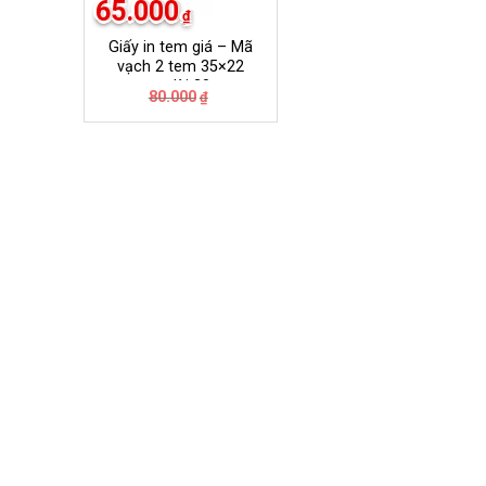
65.000
₫
Giấy in tem giá – Mã
vạch 2 tem 35×22
mm dài 30m
Giá
Giá
80.000
₫
gốc
hiện
là:
tại
80.000₫.
là:
65.000₫.