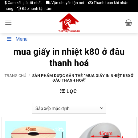
Skip
Cam kết giá tốt nhất
Vận chuyển tận nơi
Thanh toán khi nhận
hàng
Bảo hành tận tâm
to
content
Menu
mua giấy in nhiệt k80 ở đâu
thanh hoá
TRANG CHỦ
/
SẢN PHẨM ĐƯỢC GẮN THẺ “MUA GIẤY IN NHIỆT K80 Ở
ĐÂU THANH HOÁ”
LỌC
-13%
-17%