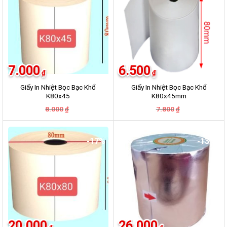
7.000
6.500
₫
₫
Giấy In Nhiệt Bọc Bạc Khổ
Giấy In Nhiệt Bọc Bạc Khổ
K80x45
K80x45mm
Giá
Giá
Giá
Giá
8.000
7.800
₫
₫
gốc
hiện
gốc
hiện
là:
tại
là:
tại
8.000₫.
là:
7.800₫.
là:
7.000₫.
6.500₫.
-17%
-13%
20.000
26.000