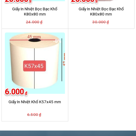
₫
₫
Giấy In Nhiệt Bọc Bạc Khổ
Giấy In Nhiệt Bọc Bạc Khổ
K80x80 mm
K80x80 mm
Giá
Giá
Giá
Giá
24.000
30.000
₫
₫
gốc
hiện
gốc
hiện
là:
tại
là:
tại
24.000₫.
là:
30.000₫.
là:
20.000₫.
26.000₫.
-8%
6.000
₫
Giấy In Nhiệt Khổ K57x45 mm
Giá
Giá
6.500
₫
gốc
hiện
là:
tại
6.500₫.
là:
6.000₫.