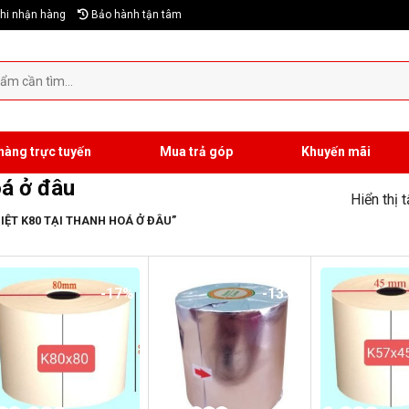
hi nhận hàng
Bảo hành tận tâm
hàng trực tuyến
Mua trả góp
Khuyến mãi
oá ở đâu
Hiển thị 
ỆT K80 TẠI THANH HOÁ Ở ĐÂU”
-17%
-13%