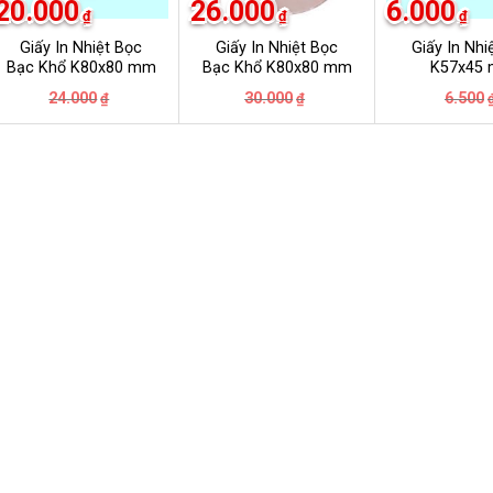
20.000
26.000
6.000
₫
₫
₫
Giấy In Nhiệt Bọc
Giấy In Nhiệt Bọc
Giấy In Nhi
Bạc Khổ K80x80 mm
Bạc Khổ K80x80 mm
K57x45
Giá
Giá
Giá
Giá
24.000
30.000
6.500
₫
₫
gốc
hiện
gốc
hiện
là:
tại
là:
tại
24.000₫.
là:
30.000₫.
là:
20.000₫.
26.000₫.