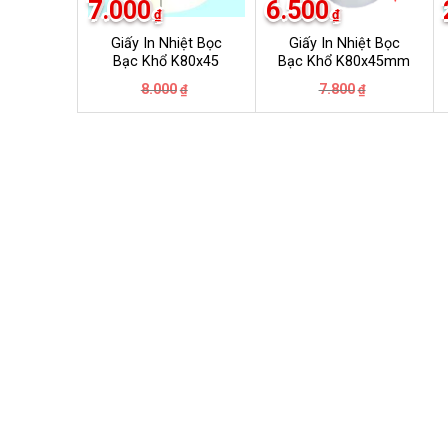
7.000
6.500
₫
₫
Giấy In Nhiệt Bọc
Giấy In Nhiệt Bọc
Bạc Khổ K80x45
Bạc Khổ K80x45mm
Giá
Giá
Giá
Giá
8.000
7.800
₫
₫
gốc
hiện
gốc
hiện
là:
tại
là:
tại
8.000₫.
là:
7.800₫.
là:
7.000₫.
6.500₫.