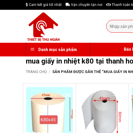
Skip
Cam kết giá tốt nhất
Vận chuyển tận nơi
Thanh toán k
to
content
Tìm
kiếm:
Bán 
Danh mục sản phẩm
mua giấy in nhiệt k80 tại thanh h
TRANG CHỦ
/
SẢN PHẨM ĐƯỢC GẮN THẺ “MUA GIẤY IN NHI
-13%
-17%