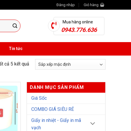
Đăng nhập
Giỏ hàng
Mua hàng online
0943.776.636
Tin tức
tất cả 5 kết quả
DANH MỤC SẢN PHẨM
-8%
Giá Sốc
COMBO GIÁ SIÊU RẺ
Giấy in nhiệt - Giấy in mã
vạch