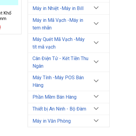
Máy in Nhiệt -Máy in Bill
ệt Khổ
 mm
Máy in Mã Vạch -Máy in
Giá
Giá
₫
tem nhãn
gốc
hiện
là:
tại
Máy Quét Mã Vạch -Máy
6.500₫.
là:
6.000₫.
tít mã vạch
Cân Điện Tử - Két Tiền Thu
Ngân
Máy Tính -Máy POS Bán
Hàng
Phần Mềm Bán Hàng
Thiết bị An Ninh - Bộ Đàm
Máy in Văn Phòng