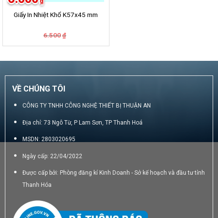
₫
Giấy In Nhiệt Khổ K57x45 mm
Giá
Giá
6.500
₫
gốc
hiện
là:
tại
6.500₫.
là:
6.000₫.
VỀ CHÚNG TÔI
CÔNG TY TNHH CÔNG NGHỆ THIẾT BỊ THUẬN AN
Địa chỉ: 73 Ngô Từ, P Lam Sơn, TP Thanh Hoá
MSDN: 2803020695
Ngày cấp: 22/04/2022
Được cấp bởi: Phòng đăng kí Kinh Doanh - Sở kế hoạch và đầu tư tỉnh
Thanh Hóa