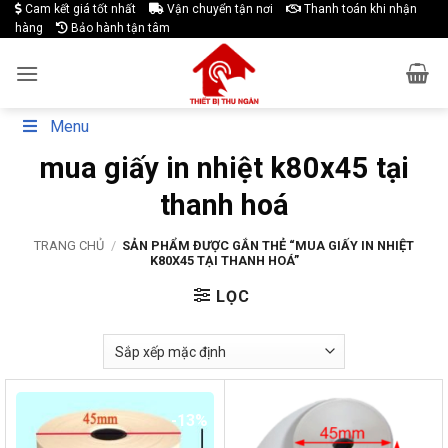
Skip
Cam kết giá tốt nhất
Vận chuyển tận nơi
Thanh toán khi nhận
hàng
Bảo hành tận tâm
to
content
Menu
mua giấy in nhiệt k80x45 tại
thanh hoá
TRANG CHỦ
/
SẢN PHẨM ĐƯỢC GẮN THẺ “MUA GIẤY IN NHIỆT
K80X45 TẠI THANH HOÁ”
LỌC
-13%
-17%