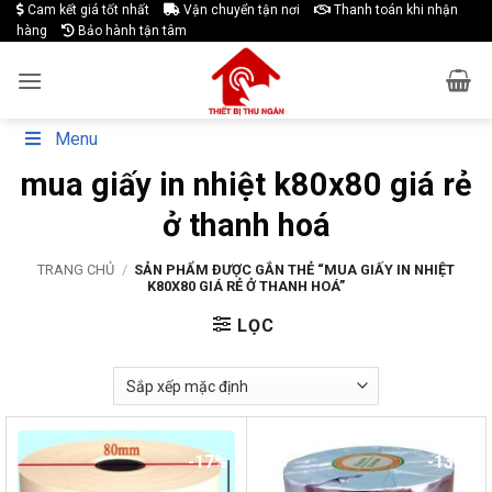
Skip
Cam kết giá tốt nhất
Vận chuyển tận nơi
Thanh toán khi nhận
hàng
Bảo hành tận tâm
to
content
Menu
mua giấy in nhiệt k80x80 giá rẻ
ở thanh hoá
TRANG CHỦ
/
SẢN PHẨM ĐƯỢC GẮN THẺ “MUA GIẤY IN NHIỆT
K80X80 GIÁ RẺ Ở THANH HOÁ”
LỌC
-17%
-13%