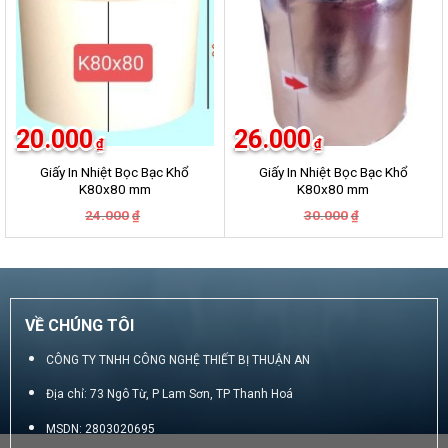
20.000
26.000
₫
₫
Giấy In Nhiệt Bọc Bạc Khổ
Giấy In Nhiệt Bọc Bạc Khổ
K80x80 mm
K80x80 mm
Giá
Giá
Giá
Giá
24.000
30.000
₫
₫
gốc
hiện
gốc
hiện
là:
tại
là:
tại
24.000₫.
là:
30.000₫.
là:
20.000₫.
26.000₫.
VỀ CHÚNG TÔI
CÔNG TY TNHH CÔNG NGHỆ THIẾT BỊ THUẬN AN
Địa chỉ: 73 Ngô Từ, P Lam Sơn, TP Thanh Hoá
MSDN: 2803020695