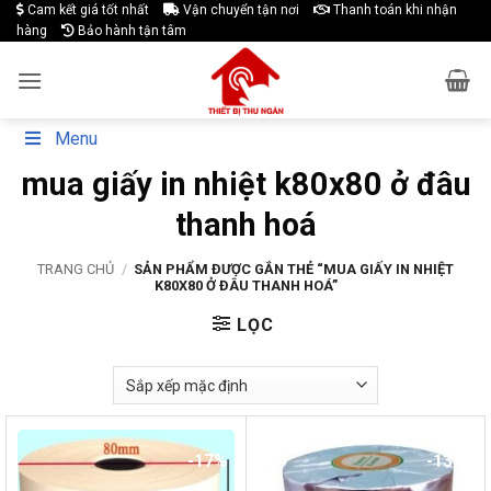
Skip
Cam kết giá tốt nhất
Vận chuyển tận nơi
Thanh toán khi nhận
hàng
Bảo hành tận tâm
to
content
Menu
mua giấy in nhiệt k80x80 ở đâu
thanh hoá
TRANG CHỦ
/
SẢN PHẨM ĐƯỢC GẮN THẺ “MUA GIẤY IN NHIỆT
K80X80 Ở ĐÂU THANH HOÁ”
LỌC
-17%
-13%