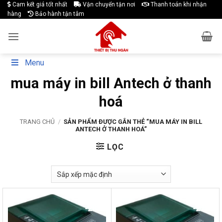
Skip
Cam kết giá tốt nhất
Vận chuyển tận nơi
Thanh toán khi nhận
hàng
Bảo hành tận tâm
to
content
Menu
mua máy in bill Antech ở thanh
hoá
TRANG CHỦ
/
SẢN PHẨM ĐƯỢC GẮN THẺ “MUA MÁY IN BILL
ANTECH Ở THANH HOÁ”
LỌC
-28%
-27%