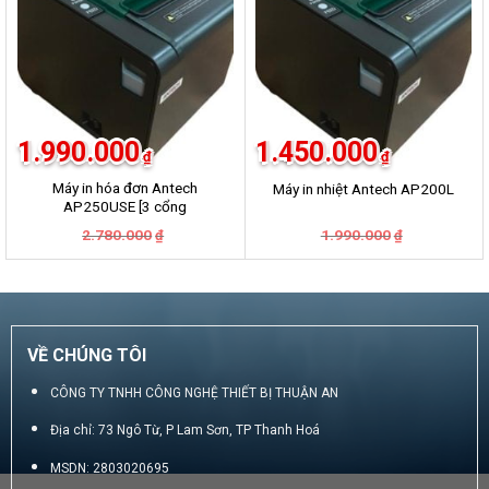
1.990.000
1.450.000
₫
₫
Máy in hóa đơn Antech
Máy in nhiệt Antech AP200L
AP250USE [3 cổng
USB+LAN+COM]
Giá
Giá
Giá
Giá
2.780.000
1.990.000
₫
₫
gốc
hiện
gốc
hiện
là:
tại
là:
tại
2.780.000₫.
là:
1.990.000₫.
là:
1.990.000₫.
1.450.000₫.
VỀ CHÚNG TÔI
CÔNG TY TNHH CÔNG NGHỆ THIẾT BỊ THUẬN AN
Địa chỉ: 73 Ngô Từ, P Lam Sơn, TP Thanh Hoá
MSDN: 2803020695