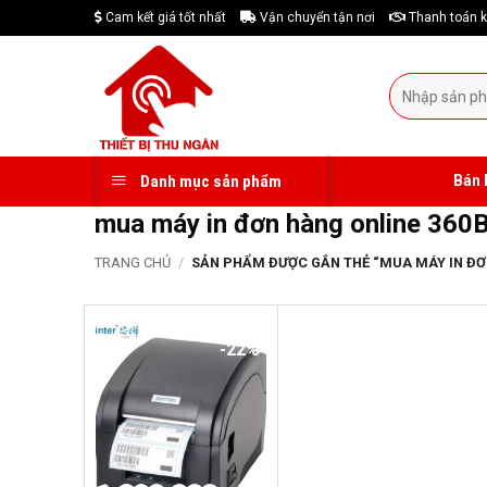
Skip
Cam kết giá tốt nhất
Vận chuyển tận nơi
Thanh toán k
to
content
Tìm
kiếm:
Bán 
Danh mục sản phẩm
mua máy in đơn hàng online 360B
TRANG CHỦ
/
SẢN PHẨM ĐƯỢC GẮN THẺ “MUA MÁY IN ĐƠN
-22%