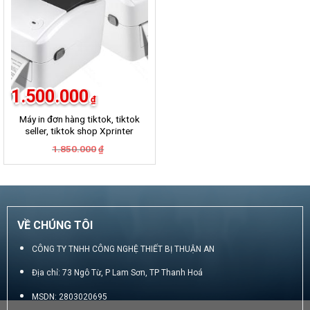
1.500.000
₫
Máy in đơn hàng tiktok, tiktok
seller, tiktok shop Xprinter
420B
Giá
Giá
1.850.000
₫
gốc
hiện
là:
tại
1.850.000₫.
là:
1.500.000₫.
VỀ CHÚNG TÔI
CÔNG TY TNHH CÔNG NGHỆ THIẾT BỊ THUẬN AN
Địa chỉ: 73 Ngô Từ, P Lam Sơn, TP Thanh Hoá
MSDN: 2803020695