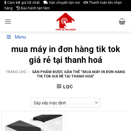
Skip
Cam kết giá tốt nhất
Vận chuyển tận nơi
Thanh toán khi nhận
hàng
Bảo hành tận tâm
to
content
Menu
mua máy in đơn hàng tik tok
giá rẻ tại thanh hoá
TRANG CHỦ
/
SẢN PHẨM ĐƯỢC GẮN THẺ “MUA MÁY IN ĐƠN HÀNG
TIK TOK GIÁ RẺ TẠI THANH HOÁ”
LỌC
-19%