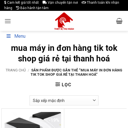
Skip
Cam kết giá tốt nhất
Vận chuyển tận nơi
Thanh toán khi nhận
hàng
Bảo hành tận tâm
to
content
Menu
mua máy in đơn hàng tik tok
shop giá rẻ tại thanh hoá
TRANG CHỦ
/
SẢN PHẨM ĐƯỢC GẮN THẺ “MUA MÁY IN ĐƠN HÀNG
TIK TOK SHOP GIÁ RẺ TẠI THANH HOÁ”
LỌC
-19%