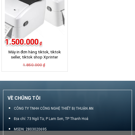
1.500.000
₫
Máy in đơn hàng tiktok, tiktok
seller, tiktok shop Xprinter
420B
Giá
Giá
1.850.000
₫
gốc
hiện
là:
tại
1.850.000₫.
là:
1.500.000₫.
VỀ CHÚNG TÔI
CÔNG TY TNHH CÔNG NGHỆ THIẾT BỊ THUẬN AN
Địa chỉ: 73 Ngô Từ, P Lam Sơn, TP Thanh Hoá
MSDN: 2803020695