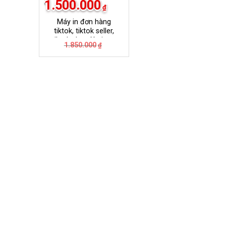
1.500.000
₫
Máy in đơn hàng
tiktok, tiktok seller,
tiktok shop Xprinter
Giá
Giá
1.850.000
₫
420B
gốc
hiện
là:
tại
1.850.000₫.
là:
1.500.000₫.