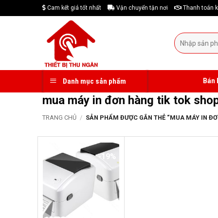
Skip
Cam kết giá tốt nhất
Vận chuyển tận nơi
Thanh toán k
to
content
Tìm
kiếm:
Bán 
Danh mục sản phẩm
mua máy in đơn hàng tik tok sho
TRANG CHỦ
/
SẢN PHẨM ĐƯỢC GẮN THẺ “MUA MÁY IN ĐƠN
-19%