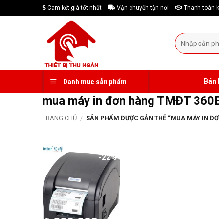
Skip
Cam kết giá tốt nhất
Vận chuyển tận nơi
Thanh toán k
to
content
Tìm
kiếm:
Bán 
Danh mục sản phẩm
mua máy in đơn hàng TMĐT 360B
TRANG CHỦ
/
SẢN PHẨM ĐƯỢC GẮN THẺ “MUA MÁY IN ĐƠ
-22%