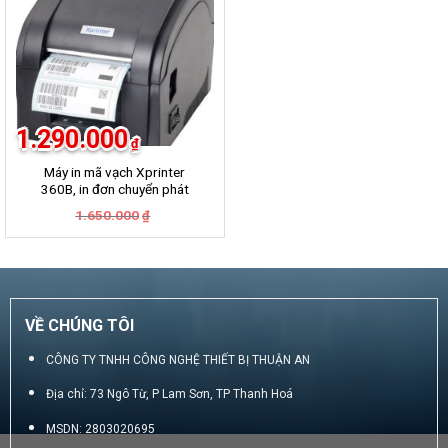
1.290.000
₫
Máy in mã vạch Xprinter
360B, in đơn chuyển phát
GHN, GHTK, Viettel Post,
Giá
Giá
1.650.000
₫
VNpost, Best, J&T
gốc
hiện
là:
tại
1.650.000₫.
là:
1.290.000₫.
VỀ CHÚNG TÔI
CÔNG TY TNHH CÔNG NGHỆ THIẾT BỊ THUẬN AN
Địa chỉ: 73 Ngô Từ, P Lam Sơn, TP Thanh Hoá
MSDN: 2803020695