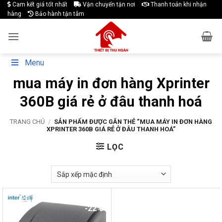
Skip
Cam kết giá tốt nhất
Vận chuyển tận nơi
Thanh toán khi nhận
hàng
Bảo hành tận tâm
to
content
Menu
mua máy in đơn hàng Xprinter
360B giá rẻ ở đâu thanh hoá
TRANG CHỦ
/
SẢN PHẨM ĐƯỢC GẮN THẺ “MUA MÁY IN ĐƠN HÀNG
XPRINTER 360B GIÁ RẺ Ở ĐÂU THANH HOÁ”
LỌC
-22%