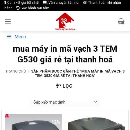
Skip
Cam kết giá tốt nhất
Vận chuyển tận nơi
Thanh toán khi nhận
hàng
Bảo hành tận tâm
to
content
Menu
mua máy in mã vạch 3 TEM
G530 giá rẻ tại thanh hoá
TRANG CHỦ
/
SẢN PHẨM ĐƯỢC GẮN THẺ “MUA MÁY IN MÃ VẠCH 3
TEM G530 GIÁ RẺ TẠI THANH HOÁ”
LỌC
-12%
-8%