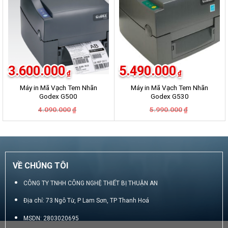
3.600.000
5.490.000
₫
₫
Máy in Mã Vạch Tem Nhãn
Máy in Mã Vạch Tem Nhãn
Godex G500
Godex G530
Giá
Giá
Giá
Giá
4.090.000
5.990.000
₫
₫
gốc
hiện
gốc
hiện
là:
tại
là:
tại
4.090.000₫.
là:
5.990.000₫.
là:
3.600.000₫.
5.490.000₫.
VỀ CHÚNG TÔI
CÔNG TY TNHH CÔNG NGHỆ THIẾT BỊ THUẬN AN
Địa chỉ: 73 Ngô Từ, P Lam Sơn, TP Thanh Hoá
MSDN: 2803020695