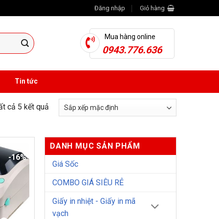
Đăng nhập
Giỏ hàng
Mua hàng online
0943.776.636
Tin tức
tất cả 5 kết quả
DANH MỤC SẢN PHẨM
-16%
Giá Sốc
COMBO GIÁ SIÊU RẺ
Giấy in nhiệt - Giấy in mã
vạch