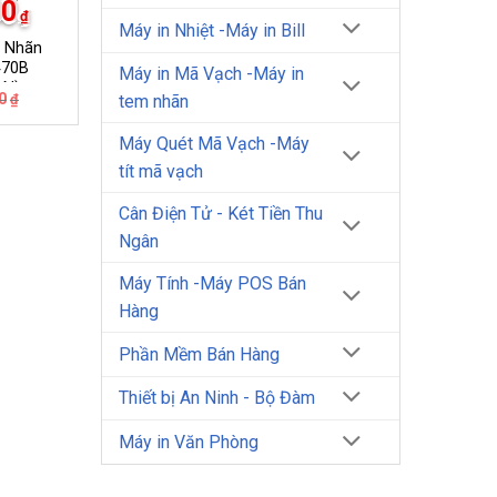
00
₫
Máy in Nhiệt -Máy in Bill
m Nhãn
470B
Máy in Mã Vạch -Máy in
AN)
Giá
Giá
0
₫
tem nhãn
gốc
hiện
là:
tại
Máy Quét Mã Vạch -Máy
2.150.000₫.
là:
1.800.000₫.
tít mã vạch
Cân Điện Tử - Két Tiền Thu
Ngân
Máy Tính -Máy POS Bán
Hàng
Phần Mềm Bán Hàng
Thiết bị An Ninh - Bộ Đàm
Máy in Văn Phòng