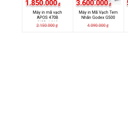
1.850.000
3.600.000
₫
₫
Máy in mã vạch
Máy in Mã Vạch Tem
APOS 470B
Nhãn Godex G500
(USB+LAN)
Giá
Giá
Giá
Giá
2.150.000
4.090.000
₫
₫
gốc
hiện
gốc
hiện
là:
tại
là:
tại
2.150.000₫.
là:
4.090.000
là:
1.850.000₫.
3.600.000