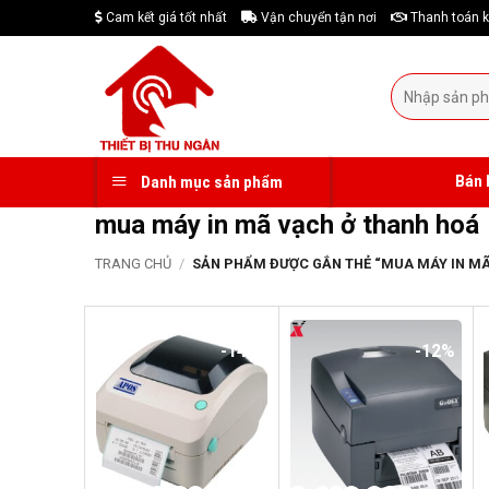
Skip
Cam kết giá tốt nhất
Vận chuyển tận nơi
Thanh toán k
to
content
Tìm
kiếm:
Bán 
Danh mục sản phẩm
mua máy in mã vạch ở thanh hoá
TRANG CHỦ
/
SẢN PHẨM ĐƯỢC GẮN THẺ “MUA MÁY IN MÃ
-14%
-12%