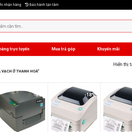
hi nhận hàng
Bảo hành tận tâm
hàng trực tuyến
Mua trả góp
Khuyến mãi
Hiển thị 
 VẠCH Ở THANH HOÁ”
-8%
-18%