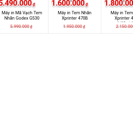
5.490.000
1.600.000
1.800.0
₫
₫
Máy in Mã Vạch Tem
Máy in Tem Nhãn
Máy in Te
Nhãn Godex G530
Xprinter 470B
Xprinter 
(USB+L
Giá
Giá
Giá
Giá
5.990.000
1.950.000
2.150.00
₫
₫
gốc
hiện
gốc
hiện
là:
tại
là:
tại
₫.
5.990.000₫.
là:
1.950.000₫.
là:
₫.
5.490.000₫.
1.600.000₫.