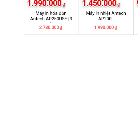
1.990.000
1.450.000
₫
₫
Máy in hóa đơn
Máy in nhiệt Antech
Antech AP250USE [3
AP200L
cổng
Giá
Giá
Giá
Giá
2.780.000
1.990.000
₫
₫
USB+LAN+COM]
gốc
hiện
gốc
hiện
là:
tại
là:
tại
2.780.000₫.
là:
1.990.000
là:
1.990.000₫.
1.450.000