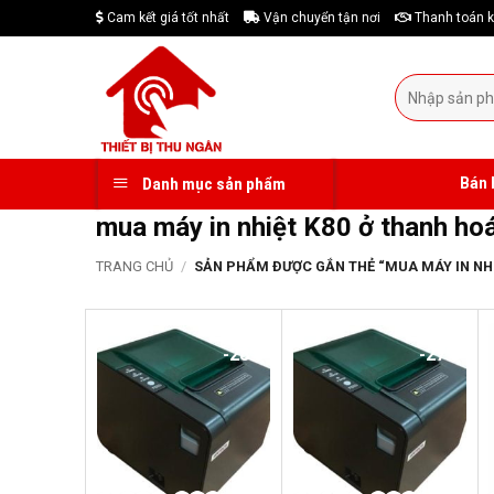
Skip
Cam kết giá tốt nhất
Vận chuyển tận nơi
Thanh toán k
to
content
Tìm
kiếm:
Bán 
Danh mục sản phẩm
mua máy in nhiệt K80 ở thanh ho
TRANG CHỦ
/
SẢN PHẨM ĐƯỢC GẮN THẺ “MUA MÁY IN NHI
-28%
-27%