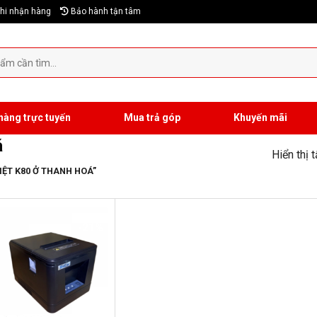
hi nhận hàng
Bảo hành tận tâm
hàng trực tuyến
Mua trả góp
Khuyến mãi
á
Hiển thị 
ỆT K80 Ở THANH HOÁ”
-21%