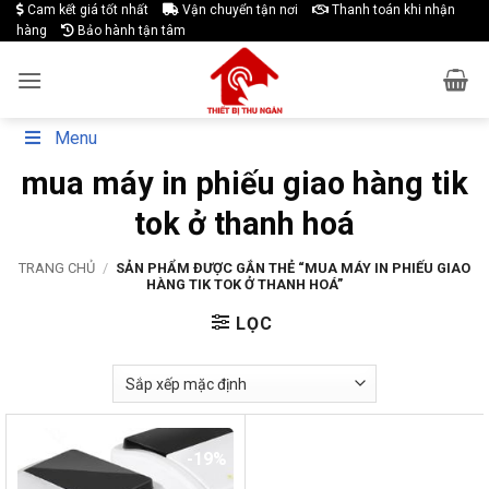
Skip
Cam kết giá tốt nhất
Vận chuyển tận nơi
Thanh toán khi nhận
hàng
Bảo hành tận tâm
to
content
Menu
mua máy in phiếu giao hàng tik
tok ở thanh hoá
TRANG CHỦ
/
SẢN PHẨM ĐƯỢC GẮN THẺ “MUA MÁY IN PHIẾU GIAO
HÀNG TIK TOK Ở THANH HOÁ”
LỌC
-19%