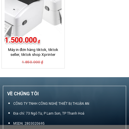
1.500.000
₫
Máy in đơn hàng tiktok, tiktok
seller, tiktok shop Xprinter
420B
Giá
Giá
1.850.000
₫
gốc
hiện
là:
tại
1.850.000₫.
là:
1.500.000₫.
VỀ CHÚNG TÔI
CÔNG TY TNHH CÔNG NGHỆ THIẾT BỊ THUẬN AN
Địa chỉ: 73 Ngô Từ, P Lam Sơn, TP Thanh Hoá
MSDN: 2803020695