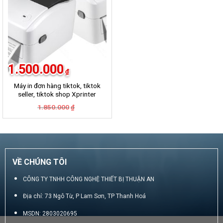
1.500.000
₫
Máy in đơn hàng tiktok, tiktok
seller, tiktok shop Xprinter
420B
Giá
Giá
1.850.000
₫
gốc
hiện
là:
tại
1.850.000₫.
là:
1.500.000₫.
VỀ CHÚNG TÔI
CÔNG TY TNHH CÔNG NGHỆ THIẾT BỊ THUẬN AN
Địa chỉ: 73 Ngô Từ, P Lam Sơn, TP Thanh Hoá
MSDN: 2803020695