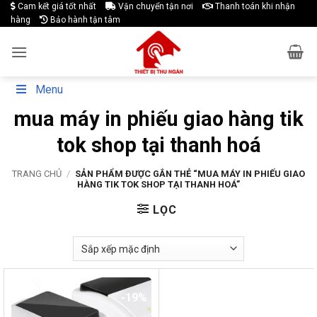
Skip
Cam kết giá tốt nhất
Vận chuyển tận nơi
Thanh toán khi nhận
hàng
Bảo hành tận tâm
to
content
Menu
mua máy in phiếu giao hàng tik
tok shop tại thanh hoá
TRANG CHỦ
/
SẢN PHẨM ĐƯỢC GẮN THẺ “MUA MÁY IN PHIẾU GIAO
HÀNG TIK TOK SHOP TẠI THANH HOÁ”
LỌC
-19%