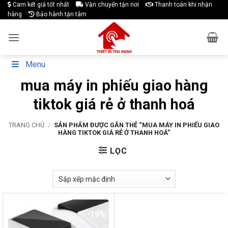
Skip
Cam kết giá tốt nhất
Vận chuyển tận nơi
Thanh toán khi nhận
hàng
Bảo hành tận tâm
to
content
Menu
mua máy in phiếu giao hàng
tiktok giá rẻ ở thanh hoá
TRANG CHỦ
/
SẢN PHẨM ĐƯỢC GẮN THẺ “MUA MÁY IN PHIẾU GIAO
HÀNG TIKTOK GIÁ RẺ Ở THANH HOÁ”
LỌC
-19%