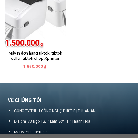
1.500.000
₫
Máy in đơn hàng tiktok, tiktok
seller, tiktok shop Xprinter
420B
Giá
Giá
1.850.000
₫
gốc
hiện
là:
tại
1.850.000₫.
là:
1.500.000₫.
VỀ CHÚNG TÔI
CÔNG TY TNHH CÔNG NGHỆ THIẾT BỊ THUẬN AN
Địa chỉ: 73 Ngô Từ, P Lam Sơn, TP Thanh Hoá
MSDN: 2803020695