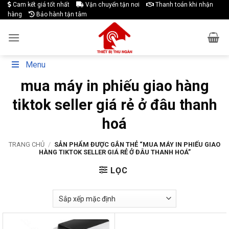
Skip
Cam kết giá tốt nhất
Vận chuyển tận nơi
Thanh toán khi nhận
hàng
Bảo hành tận tâm
to
content
Menu
mua máy in phiếu giao hàng
tiktok seller giá rẻ ở đâu thanh
hoá
TRANG CHỦ
/
SẢN PHẨM ĐƯỢC GẮN THẺ “MUA MÁY IN PHIẾU GIAO
HÀNG TIKTOK SELLER GIÁ RẺ Ở ĐÂU THANH HOÁ”
LỌC