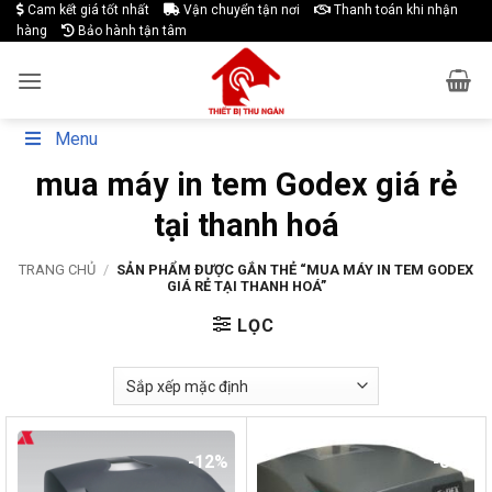
Skip
Cam kết giá tốt nhất
Vận chuyển tận nơi
Thanh toán khi nhận
hàng
Bảo hành tận tâm
to
content
Menu
mua máy in tem Godex giá rẻ
tại thanh hoá
TRANG CHỦ
/
SẢN PHẨM ĐƯỢC GẮN THẺ “MUA MÁY IN TEM GODEX
GIÁ RẺ TẠI THANH HOÁ”
LỌC
-12%
-8%