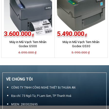
3.600.000
5.490.000
₫
₫
Máy in Mã Vạch Tem Nhãn
Máy in Mã Vạch Tem Nhãn
Godex G500
Godex G530
Giá
Giá
Giá
Giá
4.090.000
5.990.000
₫
₫
gốc
hiện
gốc
hiện
là:
tại
là:
tại
4.090.000₫.
là:
5.990.000₫.
là:
3.600.000₫.
5.490.000₫.
VỀ CHÚNG TÔI
CÔNG TY TNHH CÔNG NGHỆ THIẾT BỊ THUẬN AN
Địa chỉ: 73 Ngô Từ, P Lam Sơn, TP Thanh Hoá
MSDN: 2803020695