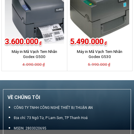
3.600.000
5.490.000
₫
₫
Máy in Mã Vạch Tem Nhãn
Máy in Mã Vạch Tem Nhãn
Godex G500
Godex G530
Giá
Giá
Giá
Giá
4.090.000
5.990.000
₫
₫
gốc
hiện
gốc
hiện
là:
tại
là:
tại
4.090.000₫.
là:
5.990.000₫.
là:
3.600.000₫.
5.490.000₫.
VỀ CHÚNG TÔI
CÔNG TY TNHH CÔNG NGHỆ THIẾT BỊ THUẬN AN
Địa chỉ: 73 Ngô Từ, P Lam Sơn, TP Thanh Hoá
MSDN: 2803020695