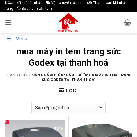
Skip
Cam kết giá tốt nhất
Vận chuyển tận nơi
Thanh toán khi nhận
hàng
Bảo hành tận tâm
to
content
Menu
mua máy in tem trang sức
Godex tại thanh hoá
TRANG CHỦ
/
SẢN PHẨM ĐƯỢC GẮN THẺ “MUA MÁY IN TEM TRANG
SỨC GODEX TẠI THANH HOÁ”
LỌC
-12%
-8%