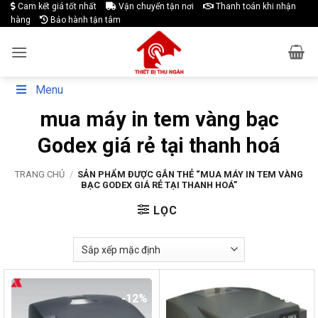
Skip
Cam kết giá tốt nhất
Vận chuyển tận nơi
Thanh toán khi nhận
hàng
Bảo hành tận tâm
to
content
Menu
mua máy in tem vàng bạc
Godex giá rẻ tại thanh hoá
TRANG CHỦ
/
SẢN PHẨM ĐƯỢC GẮN THẺ “MUA MÁY IN TEM VÀNG
BẠC GODEX GIÁ RẺ TẠI THANH HOÁ”
LỌC
-12%
-8%