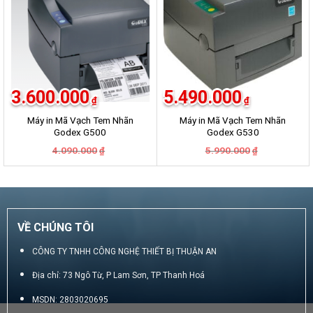
3.600.000
5.490.000
₫
₫
Máy in Mã Vạch Tem Nhãn
Máy in Mã Vạch Tem Nhãn
Godex G500
Godex G530
Giá
Giá
Giá
Giá
4.090.000
5.990.000
₫
₫
gốc
hiện
gốc
hiện
là:
tại
là:
tại
4.090.000₫.
là:
5.990.000₫.
là:
3.600.000₫.
5.490.000₫.
VỀ CHÚNG TÔI
CÔNG TY TNHH CÔNG NGHỆ THIẾT BỊ THUẬN AN
Địa chỉ: 73 Ngô Từ, P Lam Sơn, TP Thanh Hoá
MSDN: 2803020695