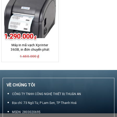
1.290.000
₫
Máy in mã vạch Xprinter
360B, in đơn chuyển phát
GHN, GHTK, Viettel Post,
Giá
Giá
1.650.000
₫
VNpost, Best, J&T
gốc
hiện
là:
tại
1.650.000₫.
là:
1.290.000₫.
VỀ CHÚNG TÔI
CÔNG TY TNHH CÔNG NGHỆ THIẾT BỊ THUẬN AN
Địa chỉ: 73 Ngô Từ, P Lam Sơn, TP Thanh Hoá
MSDN: 2803020695