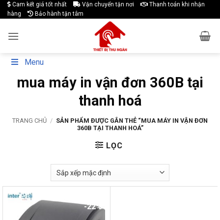
Skip
Cam kết giá tốt nhất
Vận chuyển tận nơi
Thanh toán khi nhận
hàng
Bảo hành tận tâm
to
content
Menu
mua máy in vận đơn 360B tại
thanh hoá
TRANG CHỦ
/
SẢN PHẨM ĐƯỢC GẮN THẺ “MUA MÁY IN VẬN ĐƠN
360B TẠI THANH HOÁ”
LỌC
-22%