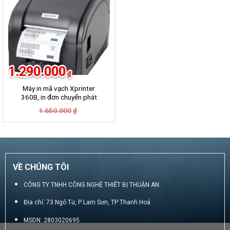
1.290.000
₫
Máy in mã vạch Xprinter
360B, in đơn chuyển phát
GHN, GHTK, Viettel Post,
Giá
Giá
1.650.000
₫
VNpost, Best, J&T
gốc
hiện
là:
tại
1.650.000₫.
là:
1.290.000₫.
VỀ CHÚNG TÔI
CÔNG TY TNHH CÔNG NGHỆ THIẾT BỊ THUẬN AN
Địa chỉ: 73 Ngô Từ, P Lam Sơn, TP Thanh Hoá
MSDN: 2803020695