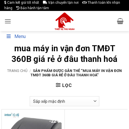
Skip
Cam kết giá tốt nhất
Vận chuyển tận nơi
Thanh toán khi nhận
hàng
Bảo hành tận tâm
to
content
Menu
mua máy in vận đơn TMĐT
360B giá rẻ ở đâu thanh hoá
TRANG CHỦ
/
SẢN PHẨM ĐƯỢC GẮN THẺ “MUA MÁY IN VẬN ĐƠN
TMĐT 360B GIÁ RẺ Ở ĐÂU THANH HOÁ”
LỌC
-22%