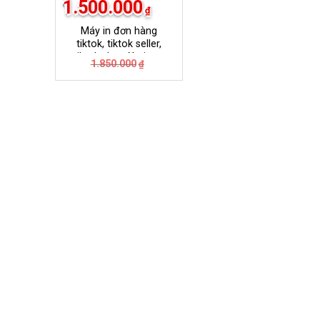
1.500.000
₫
Máy in đơn hàng
tiktok, tiktok seller,
tiktok shop Xprinter
Giá
Giá
1.850.000
₫
420B
gốc
hiện
là:
tại
1.850.000₫.
là:
1.500.000₫.