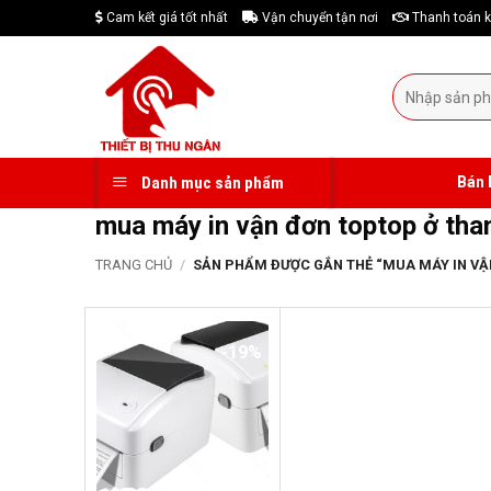
Skip
Cam kết giá tốt nhất
Vận chuyển tận nơi
Thanh toán k
to
content
Tìm
kiếm:
Bán 
Danh mục sản phẩm
mua máy in vận đơn toptop ở tha
TRANG CHỦ
/
SẢN PHẨM ĐƯỢC GẮN THẺ “MUA MÁY IN VẬ
-19%