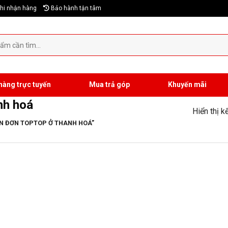
hi nhận hàng
Bảo hành tận tâm
hàng trực tuyến
Mua trả góp
Khuyến mãi
nh hoá
Hiển thị k
N ĐƠN TOPTOP Ở THANH HOÁ”