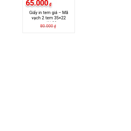
65.000
₫
Giấy in tem giá – Mã
vạch 2 tem 35×22
mm dài 30m
Giá
Giá
80.000
₫
gốc
hiện
là:
tại
80.000₫.
là:
65.000₫.