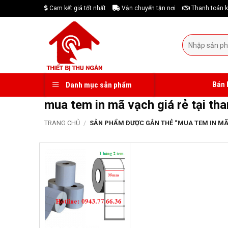
Skip
Cam kết giá tốt nhất
Vận chuyển tận nơi
Thanh toán k
to
content
Tìm
kiếm:
Bán 
Danh mục sản phẩm
mua tem in mã vạch giá rẻ tại th
TRANG CHỦ
/
SẢN PHẨM ĐƯỢC GẮN THẺ “MUA TEM IN MÃ 
-19%