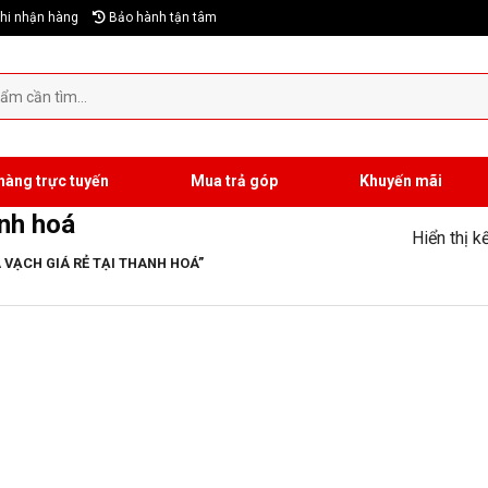
hi nhận hàng
Bảo hành tận tâm
hàng trực tuyến
Mua trả góp
Khuyến mãi
anh hoá
Hiển thị k
VẠCH GIÁ RẺ TẠI THANH HOÁ”